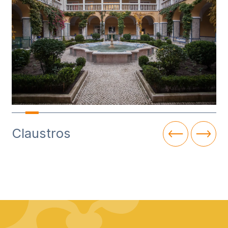
Claustros
I