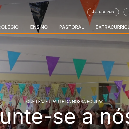
ÁREA DE PAIS
COLÉGIO
ENSINO
PASTORAL
EXTRACURRIC
QUER FAZER PARTE DA NOSSA EQUIPA?
unte-se a nó